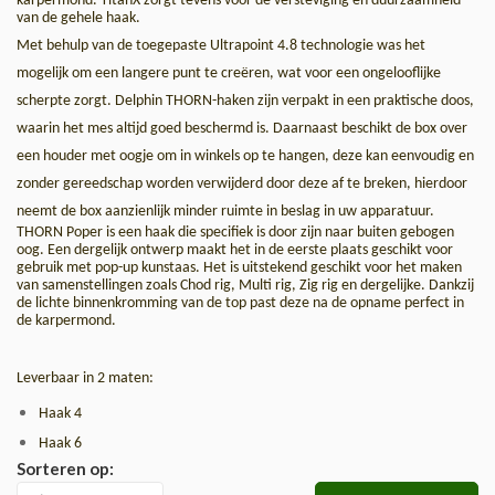
karpermond. TitanX zorgt tevens voor de versteviging en duurzaamheid
van de gehele haak.
Met behulp van de toegepaste Ultrapoint 4.8 technologie was het
mogelijk om een
l
angere punt te creëren, wat voor een ongelooflijke
scherpte zorgt. Delphin THORN-haken zijn verpakt in een praktische doos,
waarin het mes altijd goed beschermd is. Daarnaast beschikt de box over
een houder met oogje om in winkels op te hangen, deze kan eenvoudig en
zonder gereedschap worden verwijderd door deze af te breken, hierdoor
neemt de box aanzienlijk minder ruimte in beslag in uw apparatuur.
THORN Poper is een haak die specifiek is door zijn naar buiten gebogen
oog. Een dergelijk ontwerp maakt het in de eerste plaats geschikt voor
gebruik met pop-up kunstaas. Het is uitstekend geschikt voor het maken
van samenstellingen zoals Chod rig, Multi rig, Zig rig en dergelijke. Dankzij
de lichte binnenkromming van de top past deze na de opname perfect in
de karpermond.
Leverbaar in 2 maten:
Haak 4
Haak 6
Sorteren op: