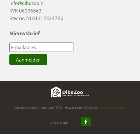
info@dibozoo.nl
KVK 06006563
Btw nr. NL813122247B01
Nieuwsbrief
Alle bedragen zijn inclusief BTW - Powered by CCV Shop
software webshop
Volg ons op: