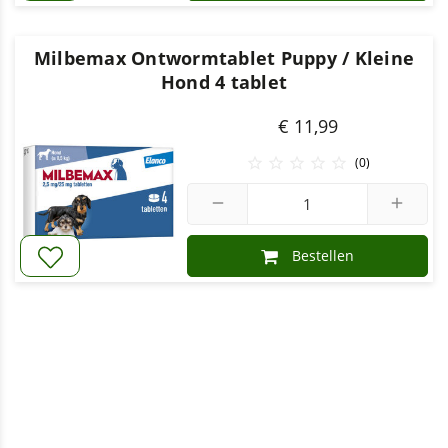
Milbemax Ontwormtablet Puppy / Kleine
Hond 4 tablet
€ 11,99





(0)
remove
add
Bestellen