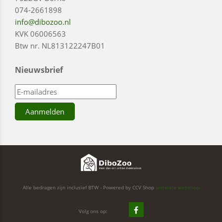
074-2661898
info@dibozoo.nl
KVK 06006563
Btw nr. NL813122247B01
Nieuwsbrief
Alle bedragen zijn inclusief BTW - Powered by CCV Shop
software webshop
Volg ons op: