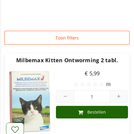
Toon filters
Milbemax Kitten Ontworming 2 tabl.
€ 5,99





(0)
remove
add
Bestellen