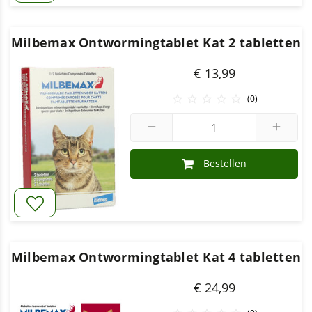
Milbemax Ontwormingtablet Kat 2 tabletten
€ 13,99





(0)
remove
add
Bestellen
Milbemax Ontwormingtablet Kat 4 tabletten
€ 24,99