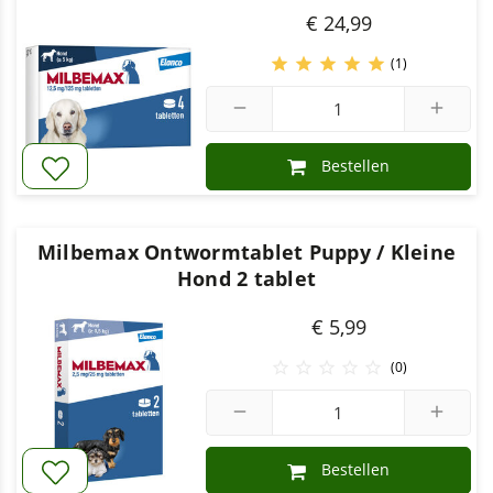
€ 24,99





(1)
remove
add
Bestellen
Milbemax Ontwormtablet Puppy / Kleine
Hond 2 tablet
€ 5,99





(0)
remove
add
Bestellen