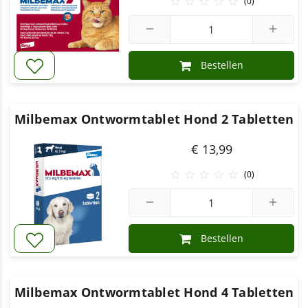





(0)
remove
add
Bestellen
Milbemax Ontwormtablet Hond 2 Tabletten
€ 13,99





(0)
remove
add
Bestellen
Milbemax Ontwormtablet Hond 4 Tabletten