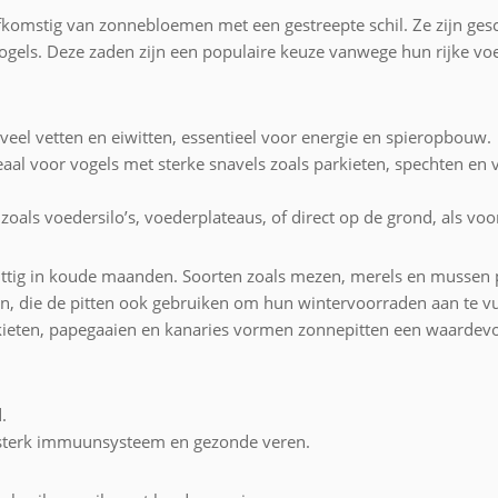
komstig van zonnebloemen met een gestreepte schil. Ze zijn gesc
vogels. Deze zaden zijn een populaire keuze vanwege hun rijke vo
veel vetten en eiwitten, essentieel voor energie en spieropbouw.
deaal voor vogels met sterke snavels zoals parkieten, spechten en 
oals voedersilo’s, voederplateaus, of direct op de grond, als voo
nuttig in koude maanden. Soorten zoals mezen, merels en mussen 
en, die de pitten ook gebruiken om hun wintervoorraden aan te vu
rkieten, papegaaien en kanaries vormen zonnepitten een waardevol
.
sterk immuunsysteem en gezonde veren.