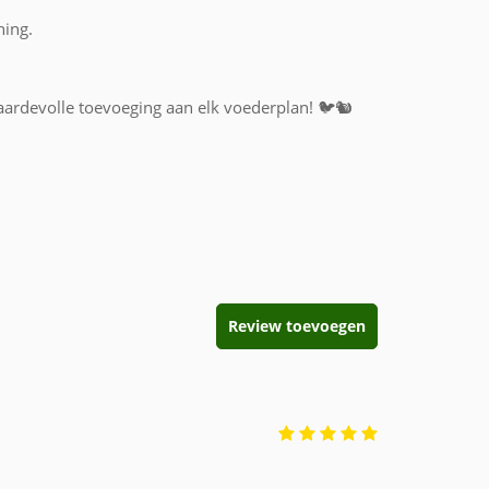
ning.
aardevolle toevoeging aan elk voederplan! 🐦🐿️
Review toevoegen