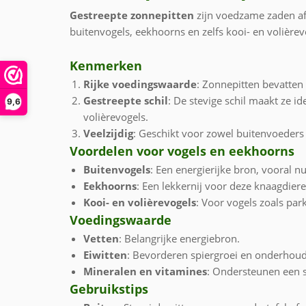
Gestreepte zonnepitten
zijn voedzame zaden af
buitenvogels, eekhoorns en zelfs kooi- en volière
Kenmerken
Rijke voedingswaarde
: Zonnepitten bevatten 
Gestreepte schil
: De stevige schil maakt ze i
9,6
volièrevogels.
Veelzijdig
: Geschikt voor zowel buitenvoeders z
Voordelen voor vogels en eekhoorns
Buitenvogels
: Een energierijke bron, vooral 
Eekhoorns
: Een lekkernij voor deze knaagdier
Kooi- en volièrevogels
: Voor vogels zoals pa
Voedingswaarde
Vetten
: Belangrijke energiebron.
Eiwitten
: Bevorderen spiergroei en onderhoud
Mineralen en vitamines
: Ondersteunen een 
Gebruikstips