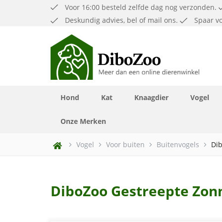
Voor 16:00 besteld zelfde dag nog verzonden.
Deskundig advies, bel of mail ons.
Spaar vo
Hond
Kat
Knaagdier
Vogel
Voerbakken en Waterflessen
Voerbakken en Waterflessen
Aquarium Waterbehandeling
Halsbanden, riemen en tuig
Kattentuigen en halsbanden
Onze Merken
Vogel
Voor buiten
Buitenvogels
Dib
DiboZoo Gestreepte Zon