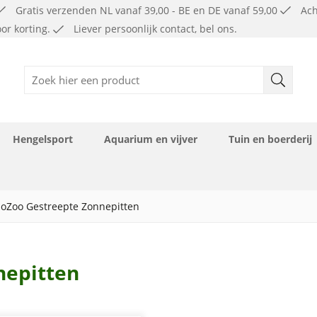
Gratis verzenden NL vanaf 39,00 - BE en DE vanaf 59,00
Ach
or korting.
Liever persoonlijk contact, bel ons.
Hengelsport
Aquarium en vijver
Tuin en boerderij
Diepvries KVV ( alleen af te halen )
Diepvries ( alleen af te halen )
oZoo Gestreepte Zonnepitten
nepitten