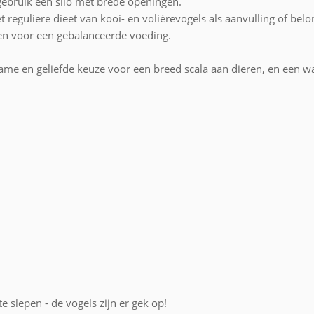
 gebruik een silo met brede openingen.
 reguliere dieet van kooi- en volièrevogels als aanvulling of belo
en voor een gebalanceerde voeding.
zame en geliefde keuze voor een breed scala aan dieren, en een w
e slepen - de vogels zijn er gek op!