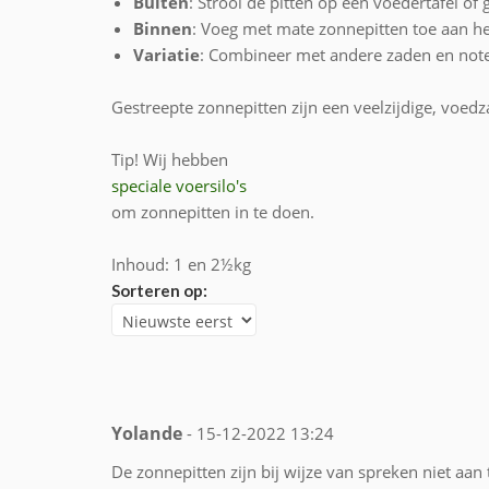
Buiten
: Strooi de pitten op een voedertafel of
Binnen
: Voeg met mate zonnepitten toe aan het
Variatie
: Combineer met andere zaden en not
Gestreepte zonnepitten zijn een veelzijdige, voed
Tip! Wij hebben
speciale voersilo's
om zonnepitten in te doen.
Inhoud: 1 en 2½kg
Sorteren op:
Yolande
- 15-12-2022 13:24
De zonnepitten zijn bij wijze van spreken niet aan t