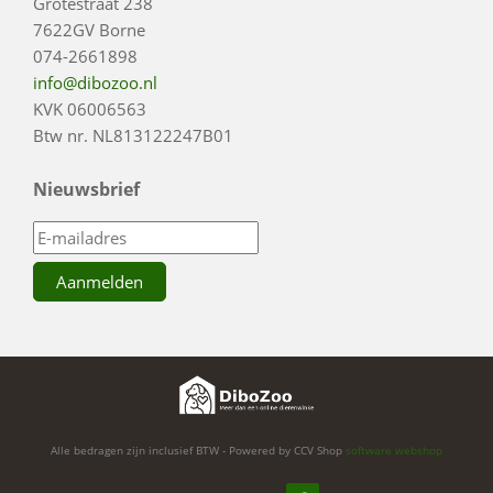
Grotestraat 238
7622GV Borne
074-2661898
info@dibozoo.nl
KVK 06006563
Btw nr. NL813122247B01
Nieuwsbrief
Alle bedragen zijn inclusief BTW - Powered by CCV Shop
software webshop