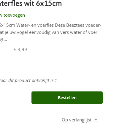
aterfles wit 6x15cm
w toevoegen
t 6x15cm Water- en voerfles Deze Beeztees voeder-
dat je uw vogel eenvoudig van vers water of voer
t...
:
€ 4,99
voor dit product ontvangt is
1
Bestellen
Op verlanglijst