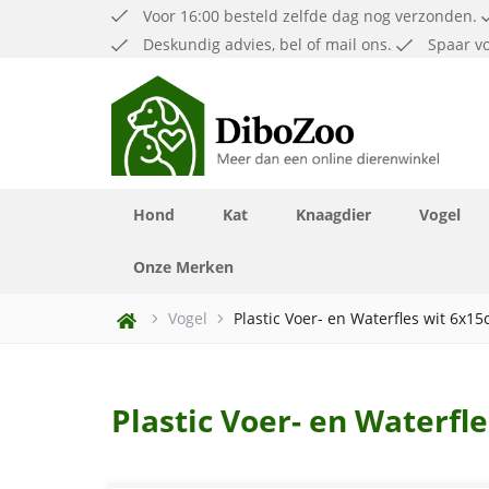
Voor 16:00 besteld zelfde dag nog verzonden.
Deskundig advies, bel of mail ons.
Spaar vo
Hond
Kat
Knaagdier
Vogel
Voerbakken en Waterflessen
Voerbakken en Waterflessen
Aquarium Waterbehandeling
Halsbanden, riemen en tuig
Kattentuigen en halsbanden
Onze Merken
Vogel
Plastic Voer- en Waterfles wit 6x1
Plastic Voer- en Waterfl