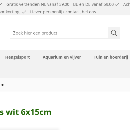
Gratis verzenden NL vanaf 39,00 - BE en DE vanaf 59,00
Ach
or korting.
Liever persoonlijk contact, bel ons.
Hengelsport
Aquarium en vijver
Tuin en boerderij
Diepvries KVV ( alleen af te halen )
Diepvries ( alleen af te halen )
5cm
es wit 6x15cm