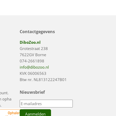
Contactgegevens
DiboZoo.nl
Grotestraat 238
7622GV Borne
074-2661898
info@dibozoo.nl
KVK 06006563
Btw nr. NL813122247B01
Nieuwsbrief
punt.
en opha
.