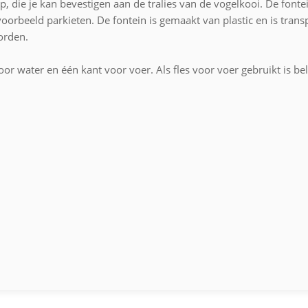
clip, die je kan bevestigen aan de tralies van de vogelkooi. De fon
orbeeld parkieten. De fontein is gemaakt van plastic en is transp
orden.
oor water en één kant voor voer. Als fles voor voer gebruikt is be