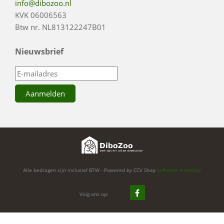
info@dibozoo.nl
KVK 06006563
Btw nr. NL813122247B01
Nieuwsbrief
Alle bedragen zijn inclusief BTW - Powered by CCV Shop
software webshop
Volg ons op: